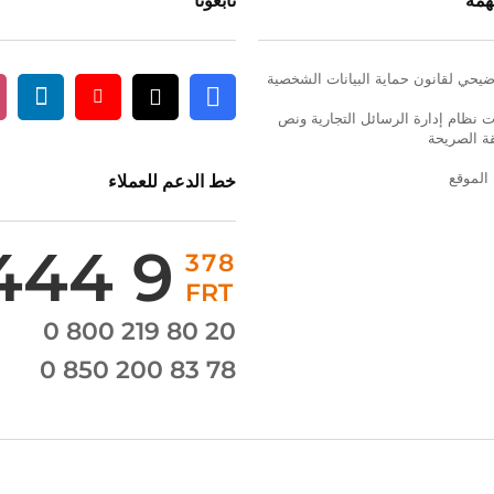
همة
تابعونا
يحي لقانون حماية البيانات الشخصية
 نظام إدارة الرسائل التجارية ونص
m
nkedin
Youtube
Facebook
X
قة الصريحة
الموقع
خط الدعم للعملاء
444 9
378
FRT
0 800 219 80 20
0 850 200 83 78