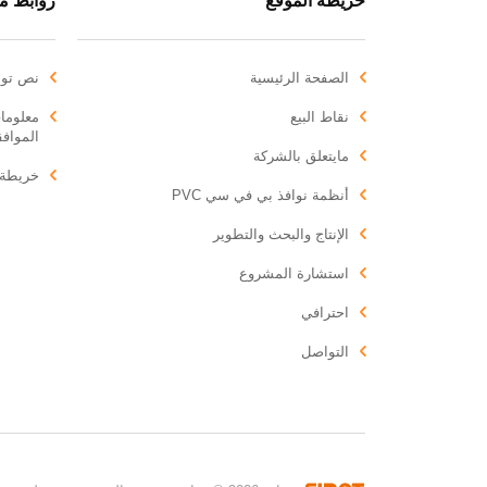
خريطة الموقع
روابط م
الصفحة الرئيسية
نص توض
نقاط البيع
معلومات
المواف
مايتعلق بالشركة
خريطة 
أنظمة نوافذ بي في سي PVC
الإنتاج والبحث والتطوير
استشارة المشروع
احترافي
التواصل