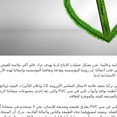
تجاه بلدنا والإنسانية وعالمنا. نحن نشكل عمليات الإنتاج لدينا بهدف ترك عالم أكثر ملائمة للعي
ب أعمالنا. إن رؤيتنا المؤسسية وهدفنا وثقافتنا المؤسسية وانتمائنا لهذه الأ
الاستدامة لدينا.
فيما يتعلق بالاستخدام المستدام للموارد التي نستخدمها في أنظمة نوافذ وأبواب البي في سي PVC والتى تعد إحدى مجموعات منت
والصديقة للبيئة والموفرة للطاقة.
من أجل تحقيق أهداف الاستدامة لدينا، نقوم بإنتاج بروفيل البي في سي PVC بطرق طبيعية وصديقة للإنسان، نحن لا نستخدم في منتجاتنا
لة. ونتيجة لمسؤوليتنا تجاه الطبيعة والناس وأجيالنا القادمة، ندرك أن المنتجا
خلال هذه المهمة بتأمين مستقبل أطفالنا باستخدام مثبت الكالسيوم والزنك الص