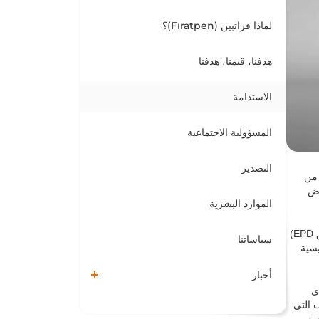
لماذا فراتبين (Fıratpen)؟
هدفنا، قيمنا، هدفنا
الاستدامة
المسؤولية الاجتماعية
التصدير
ش من
رض
الموارد البشرية
استنادًا إلى سياسة "المنتج المستدام" لدينا، قمنا لأول مرة في تركيا بتنفيذ علامة الامتثال للمعايير الأوروبية CE وإعلان التأثيرات البيئية (وثائق EPD)
سياساتنا
جاتنا الرئيسية.
أخبار
 أي
ت التي
ديق