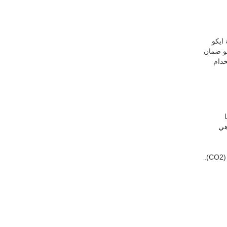
افقة مع منصة ايكو
من منصة ايكو هو ضمان
نصة ايكو باستخدام
إعلانات المناخية"، وذلك من أجل فحص تأثير هذه الظاهرة على عمليات الإنتاج لدينا. فرات (Fırat)هي
الإعلانات المناخية هي إعلانات تحدد قيمة انبعاثات الغازات الدفيئة الناتجة عن عمليات دورة حياة المنتج من حيث مكافئ ثاني أكسيد الكربون (CO2).