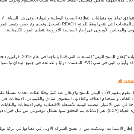
تتوافق تمامًا مع متطلبات النظافة الصحية الوطنية والدولية. وفي هذا السياق، لا
أي مكونات كيميائية ضارة بصحة الإنسان والبيئة والحيوان في المنتجات التي ننتجها وفقًا للوائح REACH (تسجيل وتقييم وترخيص وتقييد ال
روبي والمجلس الأوروبي في إطار السياسة الأوروبية لتنظيم المواد الكيميائية.
هي أول شركة تحصل على إعلان المنتج البيئي لبروفيلات نوافذ وأبواب البي في سي PVC المعتمدة دوليًا والصالحة في جميع البلد
https:/
إن وثائق EPD هي مستندات محددة وفقًا لمعيار ISO 14025، تقوم بتقييم الأداء البيئي للمنتج والإعلان عنه كميًا وفقًا لفئات محددة مسبقًا ع
حددة في إطار ISO 14040 (اقتناء المواد الخام، واستخدام الطاقة وكفاءتها، المحتوى المادي والكيميائي، الانبعاثات في
أخذ في عين الاعتبار البصمة البيئية للأنشطة الاقتصادية وقيم الانبعاثات والنفايات
المختلفة التي تحدث أثناء عملية الإنتاج ضمن نطاق تقييم دورة الحياة (LCA)، هي إعلانات يتم التحقق منها بشكل موضوعي من قبل خبرا
Fırat) هي علامة تجارية دولية معلنة بوثائق EPD في إطار الاستدامة، وتمكنت من أن تصبح الشركة الأولى في قطاعها في تركيا بوث