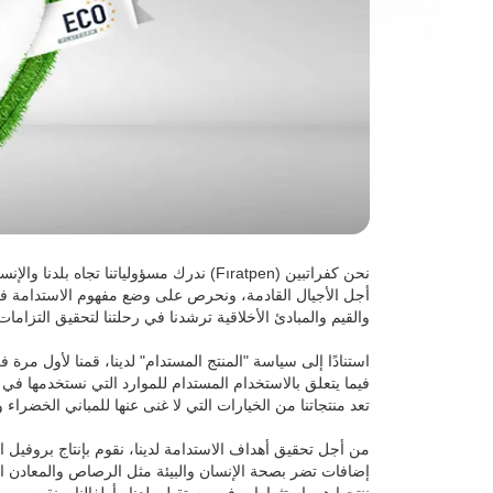
نحن كفراتبين (Fıratpen) ندرك مسؤولياتنا 
أجل الأجيال القادمة، ونحرص على وضع مفهوم الاستدامة في قل
والقيم والمبادئ الأخلاقية ترشدنا في رحلتنا لتحقيق التزامات 
تعد منتجاتنا من الخيارات التي لا غنى عنها للمباني الخضراء 
إضافات تضر بصحة الإنسان والبيئة مثل الرصاص والمعادن الثقي
ننتجها هي استثمارات في مستقبل بلدنا وأطفالنا. ونقوم من 