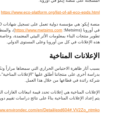
المسجلة على منصة إيكو في أوروبا.
https://www.eco-platform.org/list-of-all-eco-epds.html
في أوروبا (Metsims؛
https://www.metsims.com
هذه الإعلانات في كل من أوروبا وعلى المستوى الدولي.
الإعلانات المناخية
بسبب آثار ظاهرة الاحتباس الحراري التي سمعناها مراراً وتك
شركة رائدة في قطاعها من خلال هذا العمل.
يتم إعداد الإعلانات المناخية بناءً على نتائج دراسات تقييم دورة الح
/www.environdec.com/en/Detail/epd604#.VV2Zo_ntmko