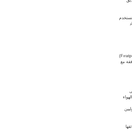
 نستخدم
مواد
أحد أعمالنا من منظور الاستدامة هو عملية الحصول على شهادة "إعلان المنتج البيئي" للمنتجات التي قمنا بإنتاجها في عام 2015. فراتبين (Fıratpen)
ان والمتوافقة مع
لى
 الهواء
ء دوليين
ائقها