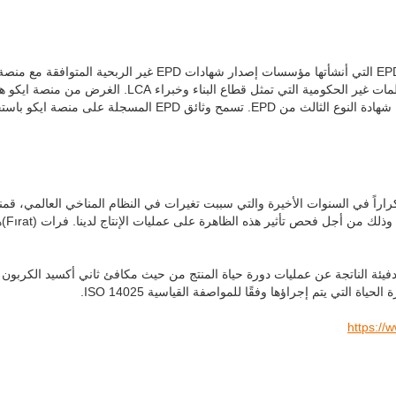
منصة إيكو: هي مؤسسة دولية تعمل على تسجيل شهادات EPD التي أنشأتها مؤسسات إصدار شهادات EPD غير الربحية المتو
)، والمنظمات غير الحكومية التي تمثل قطاع البناء وخبراء LCA. الغرض 
تطوير منتجات البناء بمعلومات الأثر البيئي المعتمدة، وخاصة شهادة النوع الثالث من EPD. تسمح وثائق EPD المسجلة على م
راراً في السنوات الأخيرة والتي سببت تغيرات في النظام المناخي العالمي، قمنا
بدراسة أخرى على منتجاتنا أطلق عليها "ال
ياة التي يتم إجراؤها وفقًا للمواصفة القياسية ISO 14025.
https:/